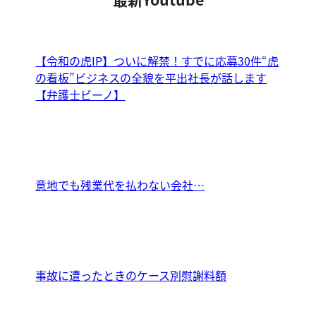
【令和の虎IP】ついに解禁！すでに応募30件“虎
の看板”ビジネスの全貌を平出社長が話します
【弁護士ビーノ】
意地でも残業代を払わない会社…
事故に遭ったときのケース別慰謝料額