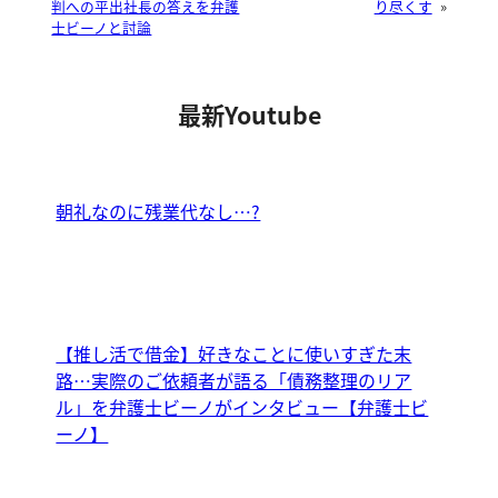
判への平出社長の答えを弁護
り尽くす
»
士ビーノと討論
最新Youtube
朝礼なのに残業代なし…?
【推し活で借金】好きなことに使いすぎた末
路…実際のご依頼者が語る「債務整理のリア
ル」を弁護士ビーノがインタビュー【弁護士ビ
ーノ】