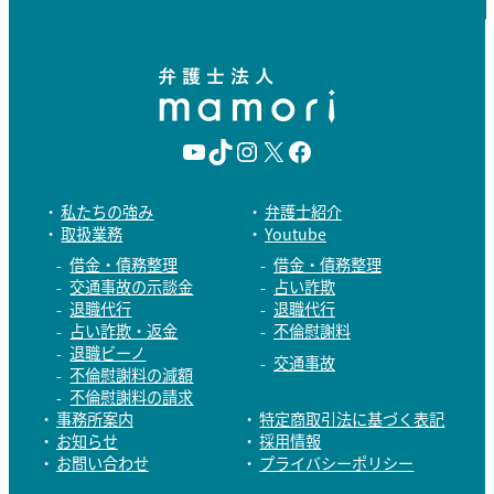
Y
T
I
X
F
o
i
n
a
私たちの強み
弁護士紹介
取扱業務
Youtube
u
k
s
c
借金・債務整理
借金・債務整理
T
T
t
e
交通事故の示談金
占い詐欺
退職代行
退職代行
u
o
a
b
占い詐欺・返金
不倫慰謝料
退職ビーノ
b
k
g
o
交通事故
不倫慰謝料の減額
e
r
o
不倫慰謝料の請求
事務所案内
特定商取引法に基づく表記
a
k
お知らせ
採用情報
お問い合わせ
プライバシーポリシー
m