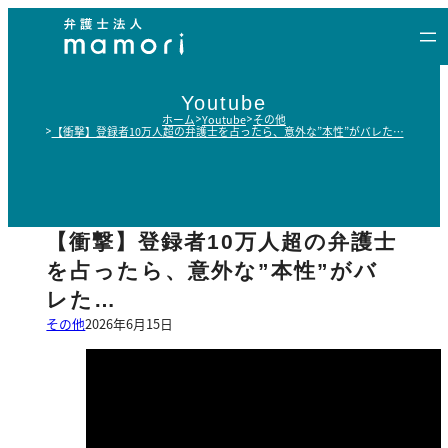
内
容
を
ス
Youtube
キ
ホーム
Youtube
その他
【衝撃】登録者10万人超の弁護士を占ったら、意外な”本性”がバレた…
ッ
プ
【衝撃】登録者10万人超の弁護士
を占ったら、意外な”本性”がバ
レた…
その他
2026年6月15日