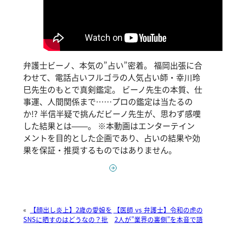
弁護士ビーノ、本気の”占い”密着。 福岡出張に合
わせて、電話占いフルゴラの人気占い師・幸川玲
巳先生のもとで真剣鑑定。 ビーノ先生の本質、仕
事運、人間関係まで……プロの鑑定は当たるの
か!? 半信半疑で挑んだビーノ先生が、思わず感嘆
した結果とは——。 ※本動画はエンターテイン
メントを目的とした企画であり、占いの結果や効
果を保証・推奨するものではありません。
«
【顔出し炎上】2歳の愛娘を
【医師 vs 弁護士】令和の虎の
SNSに晒すのはどうなの？批
2人が”業界の裏側”を本音で語