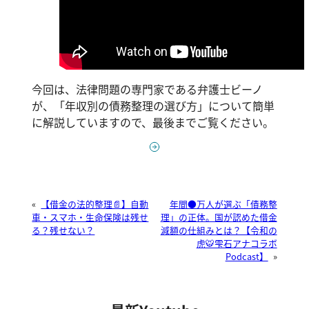
今回は、法律問題の専門家である弁護士ビーノ
が、「年収別の債務整理の選び方」について簡単
に解説していますので、最後までご覧ください。
«
【借金の法的整理📄】自動
年間●万人が選ぶ「債務整
車・スマホ・生命保険は残せ
理」の正体。国が認めた借金
る？残せない？
減額の仕組みとは？【令和の
虎🐯雫石アナコラボ
Podcast】
»