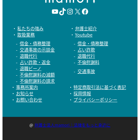
Y
T
I
X
F
o
i
n
a
私たちの強み
弁護士紹介
取扱業務
Youtube
u
k
s
c
借金・債務整理
借金・債務整理
T
T
t
e
交通事故の示談金
占い詐欺
退職代行
退職代行
u
o
a
b
占い詐欺・返金
不倫慰謝料
退職ビーノ
b
k
g
o
交通事故
不倫慰謝料の減額
e
r
o
不倫慰謝料の請求
事務所案内
特定商取引法に基づく表記
a
k
お知らせ
採用情報
お問い合わせ
プライバシーポリシー
m
@
弁護士法人mamori｜法律をもっと身近に