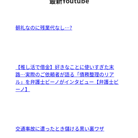
最新Youtube
朝礼なのに残業代なし…?
【推し活で借金】好きなことに使いすぎた末
路…実際のご依頼者が語る「債務整理のリア
ル」を弁護士ビーノがインタビュー【弁護士ビ
ーノ】
交通事故に遭ったとき儲ける黒い裏ワザ