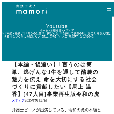
内
容
を
ス
Youtube
キ
ホーム
お知らせ
メディア
【本編・後追い】｢言うのは簡単、逃げんな｣牛を通して酪農の魅力を伝え 命を大切に
ッ
する社会づくりに貢献したい【馬上 温香】[47人目]事業再生版令和の虎
プ
【本編・後追い】｢言うのは簡
単、逃げんな｣牛を通して酪農の
魅力を伝え 命を大切にする社会
づくりに貢献したい【馬上 温
香】[47人目]事業再生版令和の虎
メディア
2025年9月17日
弁護士ビーノが出演している、令和の虎の本編と