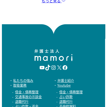
もっと見る
Y
T
I
X
F
o
i
n
a
私たちの強み
弁護士紹介
取扱業務
Youtube
u
k
s
c
借金・債務整理
借金・債務整理
T
T
t
e
交通事故の示談金
占い詐欺
退職代行
退職代行
u
o
a
b
占い詐欺・返金
不倫慰謝料