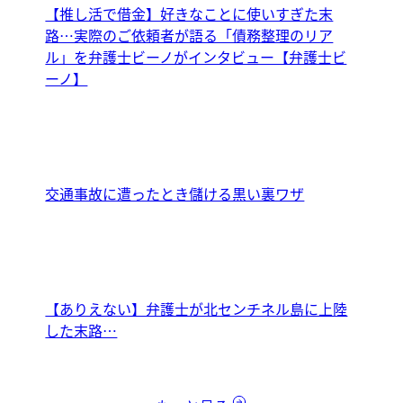
【推し活で借金】好きなことに使いすぎた末
路…実際のご依頼者が語る「債務整理のリア
ル」を弁護士ビーノがインタビュー【弁護士ビ
ーノ】
交通事故に遭ったとき儲ける黒い裏ワザ
【ありえない】弁護士が北センチネル島に上陸
した末路…