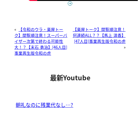
«
【令和のウラ・楽屋トー
【楽屋トーク】閲覧順注意！
ク】閲覧順注意！スーパーバ
何連続ALL？？【馬上 温香】
イザー次第で終わる可能性
[47人目]事業再生版令和の虎
大！？【末石 勇治】[46人目]
»
事業再生版令和の虎
最新Youtube
朝礼なのに残業代なし…?