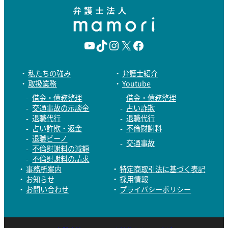
Y
T
I
X
F
o
i
n
a
私たちの強み
弁護士紹介
取扱業務
Youtube
u
k
s
c
借金・債務整理
借金・債務整理
T
T
t
e
交通事故の示談金
占い詐欺
退職代行
退職代行
u
o
a
b
占い詐欺・返金
不倫慰謝料
退職ビーノ
b
k
g
o
交通事故
不倫慰謝料の減額
e
r
o
不倫慰謝料の請求
事務所案内
特定商取引法に基づく表記
a
k
お知らせ
採用情報
お問い合わせ
プライバシーポリシー
m