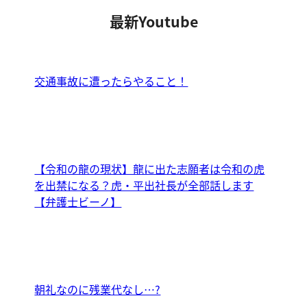
最新Youtube
交通事故に遭ったらやること！
【令和の龍の現状】龍に出た志願者は令和の虎
を出禁になる？虎・平出社長が全部話します
【弁護士ビーノ】
朝礼なのに残業代なし…?