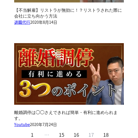
【不当解雇】リストラが無効に！？リストラされた際に
会社に立ち向かう方法
退職代行
2020年8月14日
離婚調停は◯◯さえできれば簡単・有利に進められま
す。
Youtube
2020年7月24日
1
…
15
16
17
18