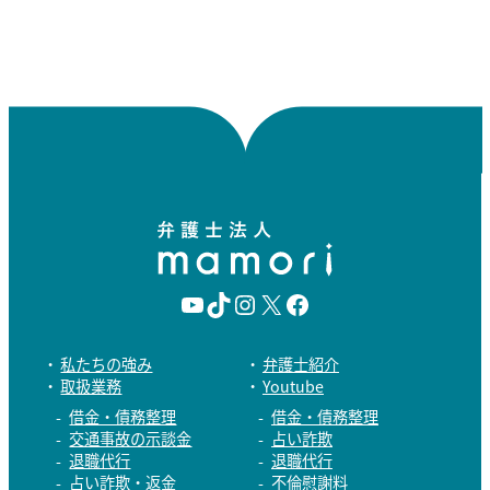
Y
T
I
X
F
o
i
n
a
私たちの強み
弁護士紹介
取扱業務
Youtube
u
k
s
c
借金・債務整理
借金・債務整理
T
T
t
e
交通事故の示談金
占い詐欺
退職代行
退職代行
u
o
a
b
占い詐欺・返金
不倫慰謝料